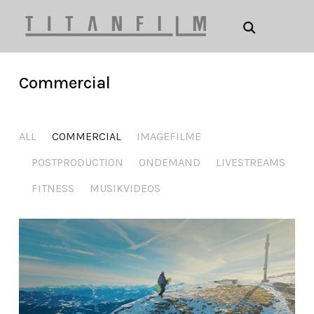
Commercial
ALL
COMMERCIAL
IMAGEFILME
POSTPRODUCTION
ONDEMAND
LIVESTREAMS
FITNESS
MUSIKVIDEOS