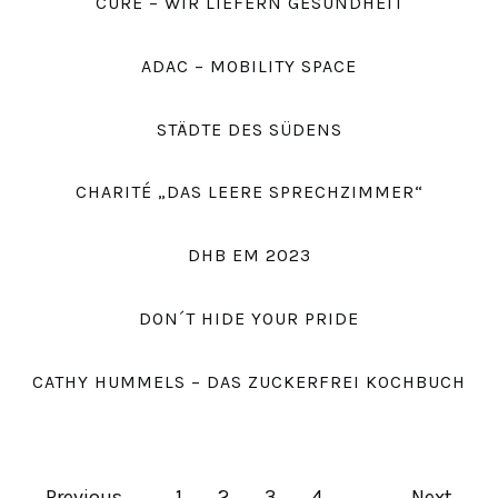
CURE – WIR LIEFERN GESUNDHEIT
ADAC – MOBILITY SPACE
STÄDTE DES SÜDENS
CHARITÉ „DAS LEERE SPRECHZIMMER“
DHB EM 2023
DON´T HIDE YOUR PRIDE
CATHY HUMMELS – DAS ZUCKERFREI KOCHBUCH
Previous
1
2
3
4
Next