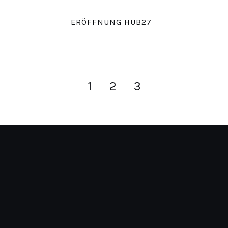
ERÖFFNUNG HUB27
1
2
3