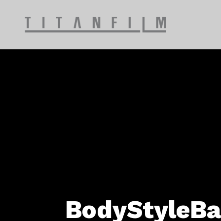
BodyStyleBan